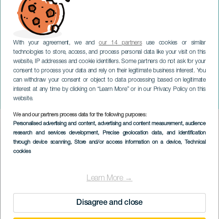
With your agreement, we and
our 14 partners
use cookies or similar
technologies to store, access, and process personal data like your visit on this
website, IP addresses and cookie identifiers. Some partners do not ask for your
consent to process your data and rely on their legitimate business interest. You
LANZAROTE
can withdraw your consent or object to data processing based on legitimate
Alex Janssen Trio in
interest at any time by clicking on “Learn More” or in our Privacy Policy on this
concerto
website.
We and our partners process data for the following purposes:
Imagen
Personalised advertising and content, advertising and content measurement, audience
Listado
research and services development
, Precise geolocation data, and identification
through device scanning
, Store and/or access information on a device
, Technical
cookies
Learn More →
Disagree and close