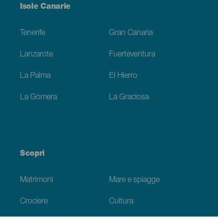
Menú
Isole Canarie
Footer
Tenerife
Gran Canaria
Lanzarote
Fuerteventura
La Palma
El Hierro
La Gomera
La Graciosa
Scopri
Matrimoni
Mare e spiagge
Crociere
Cultura