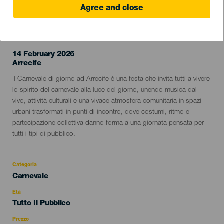
Agree and close
EVENTO PASSATO
14 February 2026
Localidad
Arrecife
Descripción
Il Carnevale di giorno ad Arrecife è una festa che invita tutti a vivere
del
lo spirito del carnevale alla luce del giorno, unendo musica dal
evento
vivo, attività culturali e una vivace atmosfera comunitaria in spazi
urbani trasformati in punti di incontro, dove costumi, ritmo e
partecipazione collettiva danno forma a una giornata pensata per
tutti i tipi di pubblico.
Categoria
Categoría
Carnevale
del
evento
Età
Edad
Tutto Il Pubblico
Recomendada
Prezzo