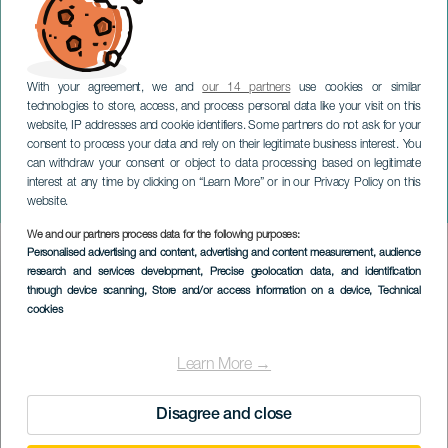
With your agreement, we and
our 14 partners
use cookies or similar
technologies to store, access, and process personal data like your visit on this
website, IP addresses and cookie identifiers. Some partners do not ask for your
consent to process your data and rely on their legitimate business interest. You
can withdraw your consent or object to data processing based on legitimate
LANZAROTE
interest at any time by clicking on “Learn More” or in our Privacy Policy on this
Carnevale di giorno
website.
We and our partners process data for the following purposes:
Imagen
Personalised advertising and content, advertising and content measurement, audience
Listado
research and services development
, Precise geolocation data, and identification
through device scanning
, Store and/or access information on a device
, Technical
cookies
Learn More →
Disagree and close