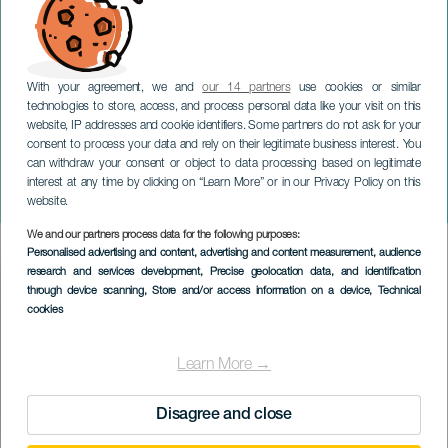
With your agreement, we and
our 14 partners
use cookies or similar
technologies to store, access, and process personal data like your visit on this
website, IP addresses and cookie identifiers. Some partners do not ask for your
consent to process your data and rely on their legitimate business interest. You
can withdraw your consent or object to data processing based on legitimate
LANZAROTE
interest at any time by clicking on “Learn More” or in our Privacy Policy on this
Concerto di Capodanno
website.
We and our partners process data for the following purposes:
Imagen
Personalised advertising and content, advertising and content measurement, audience
Listado
research and services development
, Precise geolocation data, and identification
through device scanning
, Store and/or access information on a device
, Technical
cookies
Learn More →
Disagree and close