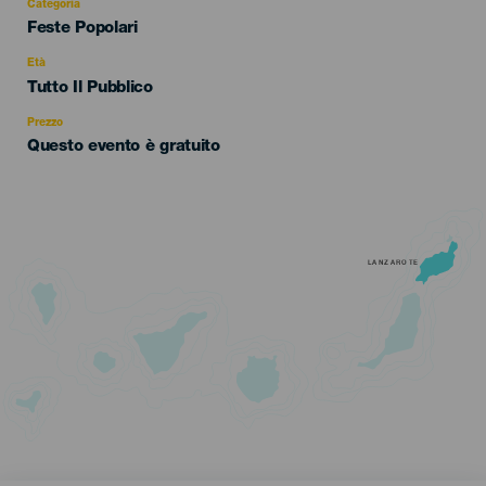
Categoria
Categoría
Feste Popolari
del
evento
Età
Edad
Tutto Il Pubblico
Recomendada
Prezzo
Questo evento è gratuito
LANZAROTE