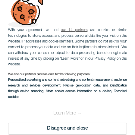
With your agreement, we and
our 14 partners
use cookies or similar
technologies to store, access, and process personal data like your visit on this
website, IP addresses and cookie identifiers. Some partners do not ask for your
consent to process your data and rely on their legitimate business interest. You
can withdraw your consent or object to data processing based on legitimate
LANZAROTE
interest at any time by clicking on “Learn More” or in our Privacy Policy on this
Corpus Christi
website.
We and our partners process data for the following purposes:
Imagen
Personalised advertising and content, advertising and content measurement, audience
Listado
research and services development
, Precise geolocation data, and identification
through device scanning
, Store and/or access information on a device
, Technical
cookies
Learn More →
Disagree and close