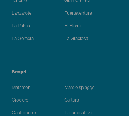
Tenerife
Gran Canaria
Lanzarote
Fuerteventura
La Palma
El Hierro
La Gomera
La Graciosa
Scopri
Matrimoni
Mare e spiagge
Crociere
Cultura
Gastronomia
Turismo attivo
Tutti gli articoli