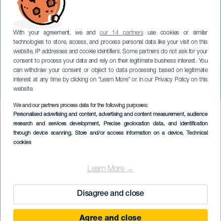
With your agreement, we and
our 14 partners
use cookies or similar
technologies to store, access, and process personal data like your visit on this
website, IP addresses and cookie identifiers. Some partners do not ask for your
consent to process your data and rely on their legitimate business interest. You
can withdraw your consent or object to data processing based on legitimate
LANZAROTE
interest at any time by clicking on “Learn More” or in our Privacy Policy on this
Corsa di Natale
website.
We and our partners process data for the following purposes:
Imagen
Personalised advertising and content, advertising and content measurement, audience
Listado
research and services development
, Precise geolocation data, and identification
through device scanning
, Store and/or access information on a device
, Technical
cookies
Learn More →
Disagree and close
Agree and close