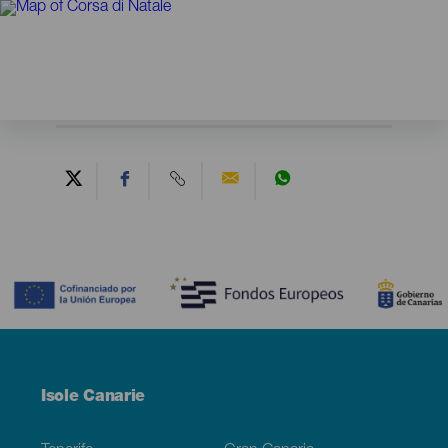
Contenido
Menú
Isole Canarie
Footer