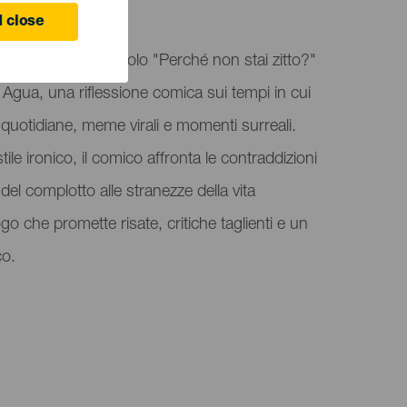
 close
nta il suo spettacolo "Perché non stai zitto?"
Agua, una riflessione comica sui tempi in cui
à quotidiane, meme virali e momenti surreali.
tile ironico, il comico affronta le contraddizioni
 del complotto alle stranezze della vita
o che promette risate, critiche taglienti e un
co.