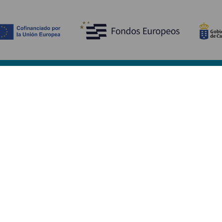
Scopri
I
Matrimoni
Mare e spiagge
A
Crociere
Cultura
Co
Gastronomia
Turismo attivo
Do
Tutti gli articoli
Im