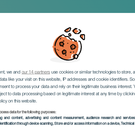
o: Perché non stai z
ent, we and
our 14 partners
use cookies or similar technologies to store,
ata like your visit on this website, IP addresses and cookie identifiers. 
onsent to process your data and rely on their legitimate business interest
ject to data processing based on legitimate interest at any time by click
olicy on this website.
ocess data for the following purposes:
EVENTO PASSATO
ing and content, advertising and content measurement, audience research and service
dentification through device scanning
, Store and/or access information on a device
, Technica
20 December 2025