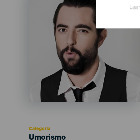
Lear
Categoria
Categoría
Umorismo