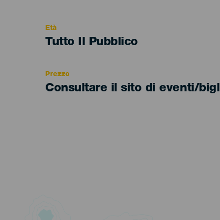
del
evento
Età
Edad
Tutto Il Pubblico
Recomendada
Prezzo
Consultare il sito di eventi/bigl