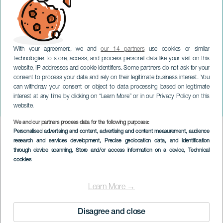
With your agreement, we and
our 14 partners
use cookies or similar
technologies to store, access, and process personal data like your visit on this
website, IP addresses and cookie identifiers. Some partners do not ask for your
consent to process your data and rely on their legitimate business interest. You
can withdraw your consent or object to data processing based on legitimate
LANZAROTE
interest at any time by clicking on “Learn More” or in our Privacy Policy on this
Escénica
website.
We and our partners process data for the following purposes:
Imagen
Personalised advertising and content, advertising and content measurement, audience
Listado
research and services development
, Precise geolocation data, and identification
through device scanning
, Store and/or access information on a device
, Technical
cookies
Learn More →
Disagree and close