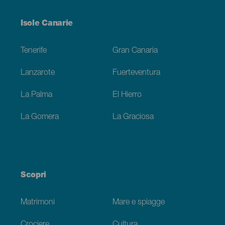
Menú
Isole Canarie
Footer
Tenerife
Gran Canaria
Lanzarote
Fuerteventura
La Palma
El Hierro
La Gomera
La Graciosa
Scopri
Matrimoni
Mare e spiagge
Crociere
Cultura