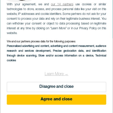
With your agreement, we and
our 14 partners
use cookies or similar
technologies to store, access, and process personal data like your visit on this
website, IP addresses and cookie identifiers. Some partners do not ask for your
consent to process your data and rely on their legitimate business interest. You
LANZAROTE
can withdraw your consent or object to data processing based on legitimate
Festeggiamenti a Costa
interest at any time by clicking on “Learn More” or in our Privacy Policy on this
Teguise
website.
We and our partners process data for the following purposes:
Imagen
Personalised advertising and content, advertising and content measurement, audience
Listado
research and services development
, Precise geolocation data, and identification
through device scanning
, Store and/or access information on a device
, Technical
cookies
Learn More →
Disagree and close
Agree and close
September 2026
Localidad
Costa Teguise