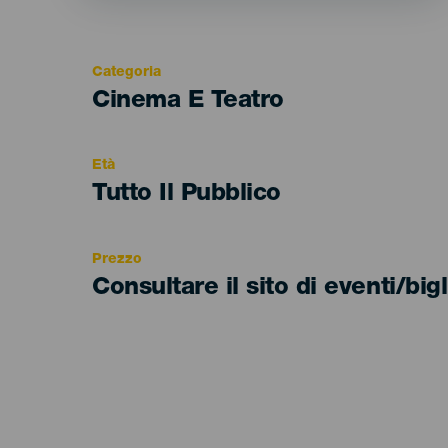
Categoria
Categoría
Cinema E Teatro
del
evento
Età
Edad
Tutto Il Pubblico
Recomendada
Prezzo
Consultare il sito di eventi/bigl