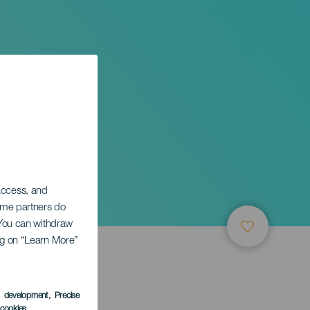
 alla
 access, and
Some partners do
. You can withdraw
ing on “Learn More”
s development
, Precise
l cookies