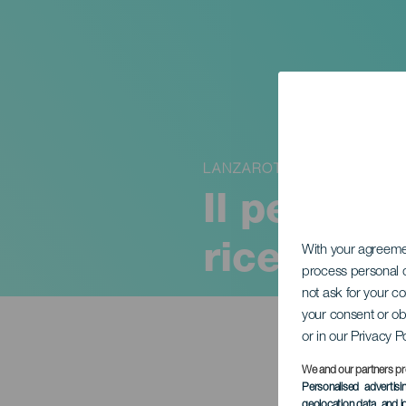
LANZAROTE
Il pezzo 
ricerca de
With your agreem
process personal d
not ask for your c
your consent or ob
or in our Privacy P
We and our partners pr
Personalised advertis
geolocation data, and i