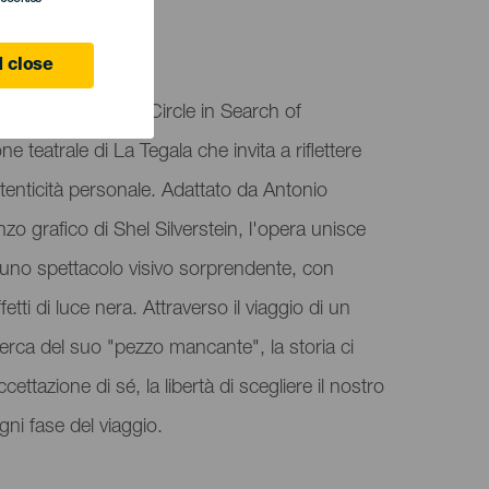
 close
Missing Piece: A Circle in Search of
 teatrale di La Tegala che invita a riflettere
'autenticità personale. Adattato da Antonio
zo grafico di Shel Silverstein, l'opera unisce
uno spettacolo visivo sorprendente, con
ffetti di luce nera. Attraverso il viaggio di un
cerca del suo "pezzo mancante", la storia ci
cettazione di sé, la libertà di scegliere il nostro
gni fase del viaggio.