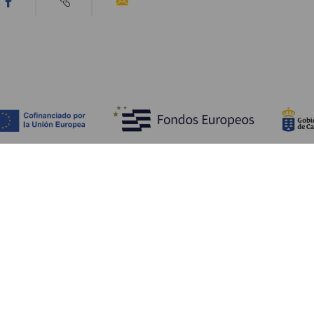
Scopri
I
Matrimoni
Mare e spiagge
A
Crociere
Cultura
Co