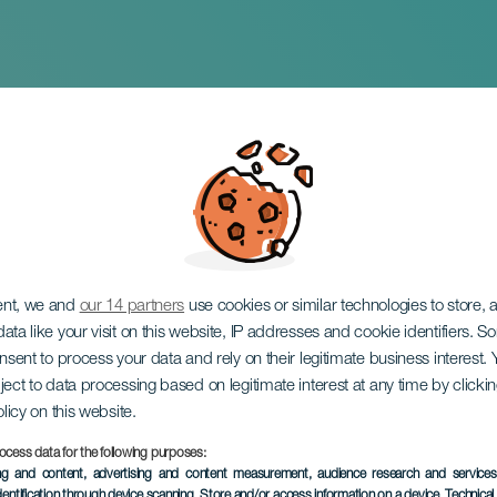
mancante: un cerchio
lla felicità
ent, we and
our 14 partners
use cookies or similar technologies to store,
ata like your visit on this website, IP addresses and cookie identifiers. 
onsent to process your data and rely on their legitimate business interest
ject to data processing based on legitimate interest at any time by click
olicy on this website.
ocess data for the following purposes:
EVENTO PASSATO
ing and content, advertising and content measurement, audience research and service
dentification through device scanning
, Store and/or access information on a device
, Technica