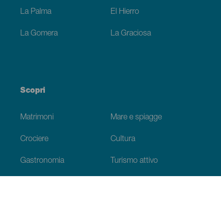
La Palma
El Hierro
La Gomera
La Graciosa
Scopri
Matrimoni
Mare e spiagge
Crociere
Cultura
Gastronomia
Turismo attivo
Tutti gli articoli