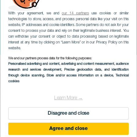
With your agreement, we and
our 14 partners
use cookies or similar
LANZAROTE
technologies to store, access, and process personal data like your visit on this
La gata que quería
website, IP addresses and cookie identifiers. Some partners do not ask for your
consent to process your data and rely on their legitimate business interest. You
cambiar la historia.
can withdraw your consent or object to data processing based on legitimate
Compañía Thomas Noone
interest at any time by clicking on “Learn More” or in our Privacy Policy on this
Dance
website.
We and our partners process data for the following purposes:
Imagen
Personalised advertising and content, advertising and content measurement, audience
Listado
research and services development
, Precise geolocation data, and identification
through device scanning
, Store and/or access information on a device
, Technical
cookies
Learn More →
EVENTO PASSATO
Disagree and close
Agree and close
28 October 2023
Localidad
Arrecife