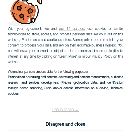
With your agreement, we and
our 14 partners
use cookies or similar
technologies to store, access, and process personal data like your visit on this
website, IP addresses and cookie identifiers. Some partners do not ask for your
consent to process your data and rely on their legitimate business interest. You
LANZAROTE
can withdraw your consent or object to data processing based on legitimate
La musica di Tegala: un
interest at any time by clicking on “Learn More” or in our Privacy Policy on this
viaggio nella nostalgia
website.
We and our partners process data for the following purposes:
Imagen
Personalised advertising and content, advertising and content measurement, audience
Listado
research and services development
, Precise geolocation data, and identification
through device scanning
, Store and/or access information on a device
, Technical
cookies
Learn More →
Disagree and close