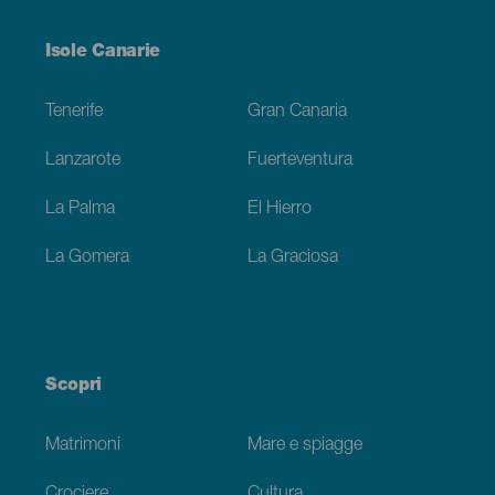
Menú
Isole Canarie
Footer
Tenerife
Gran Canaria
Lanzarote
Fuerteventura
La Palma
El Hierro
La Gomera
La Graciosa
Scopri
Matrimoni
Mare e spiagge
Crociere
Cultura