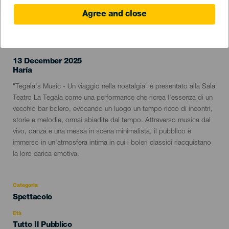
Agree and close
EVENTO PASSATO
13 December 2025
Localidad
Haría
Descripción
"Tegala's Music - Un viaggio nella nostalgia" è presentato alla Sala
del
Teatro La Tegala come una performance che ricrea l'essenza di un
evento
vecchio bar bolero, evocando un luogo un tempo ricco di incontri,
storie e melodie, ormai sbiadite dal tempo. Attraverso musica dal
vivo, danza e una messa in scena minimalista, il pubblico è
immerso in un'atmosfera intima in cui i boleri classici riacquistano
la loro carica emotiva.
Categoria
Categoría
Spettacolo
del
evento
Età
Edad
Tutto Il Pubblico