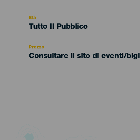
del
evento
Età
Edad
Tutto Il Pubblico
Recomendada
Prezzo
Consultare il sito di eventi/bigl