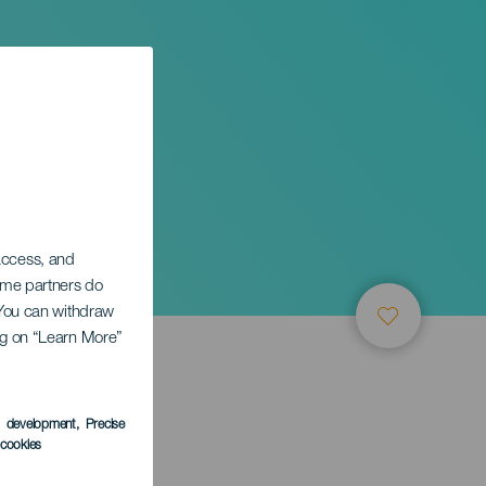
 access, and
Some partners do
. You can withdraw
ing on “Learn More”
s development
, Precise
l cookies