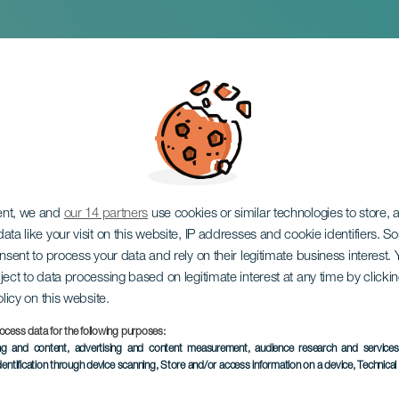
e Ensemble
ent, we and
our 14 partners
use cookies or similar technologies to store,
ata like your visit on this website, IP addresses and cookie identifiers. 
onsent to process your data and rely on their legitimate business interest
ject to data processing based on legitimate interest at any time by click
olicy on this website.
ocess data for the following purposes:
EVENTO PASSATO
ing and content, advertising and content measurement, audience research and service
dentification through device scanning
, Store and/or access information on a device
, Technica
22 November 2025