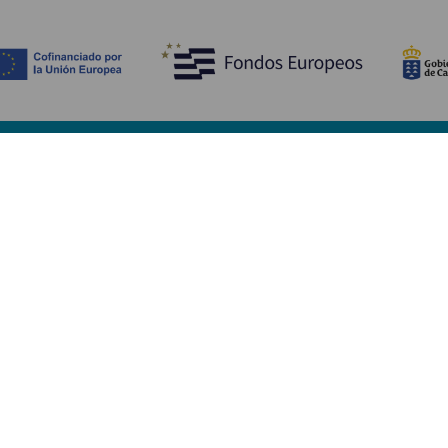
Scopri
I
Matrimoni
Mare e spiagge
A
Crociere
Cultura
Co
Gastronomia
Turismo attivo
Do
Tutti gli articoli
Im