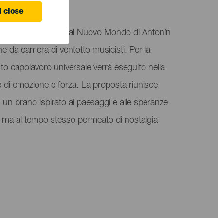
 close
esenta la Sinfonia dal Nuovo Mondo di Antonín
 da camera di ventotto musicisti. Per la
esto capolavoro universale verrà eseguito nella
e di emozione e forza. La proposta riunisce
a a un brano ispirato ai paesaggi e alle speranze
 ma al tempo stesso permeato di nostalgia