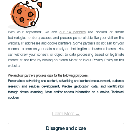
With your agreement, we and
our 14 partners
use cookies or similar
technologies to store, access, and process personal data like your visit on this
website, IP addresses and cookie identifiers. Some partners do not ask for your
consent to process your data and rely on their legitimate business interest. You
can withdraw your consent or object to data processing based on legitimate
LANZAROTE
interest at any time by clicking on “Learn More” or in our Privacy Policy on this
Martyrs
website.
We and our partners process data for the following purposes:
Imagen
Personalised advertising and content, advertising and content measurement, audience
Listado
research and services development
, Precise geolocation data, and identification
through device scanning
, Store and/or access information on a device
, Technical
cookies
Learn More →
Disagree and close