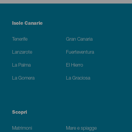
Menú
Isole Canarie
Footer
Tenerife
Gran Canaria
Lanzarote
Fuerteventura
La Palma
El Hierro
La Gomera
La Graciosa
Scopri
Matrimoni
Mare e spiagge