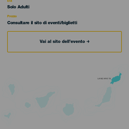
evento
Età
Edad
Solo Adulti
Recomendada
Prezzo
Consultare il sito di eventi/biglietti
Vai al sito dell’evento
LANZAROTE