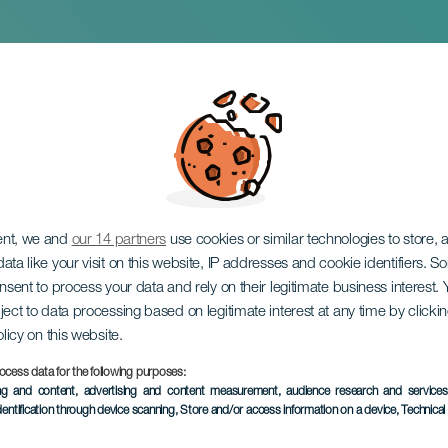
ncón in concerto
ent, we and
our 14 partners
use cookies or similar technologies to store,
ata like your visit on this website, IP addresses and cookie identifiers. 
onsent to process your data and rely on their legitimate business interest
ject to data processing based on legitimate interest at any time by click
olicy on this website.
ocess data for the following purposes:
EVENTO PASSATO
ing and content, advertising and content measurement, audience research and service
dentification through device scanning
, Store and/or access information on a device
, Technica
21 March 2025