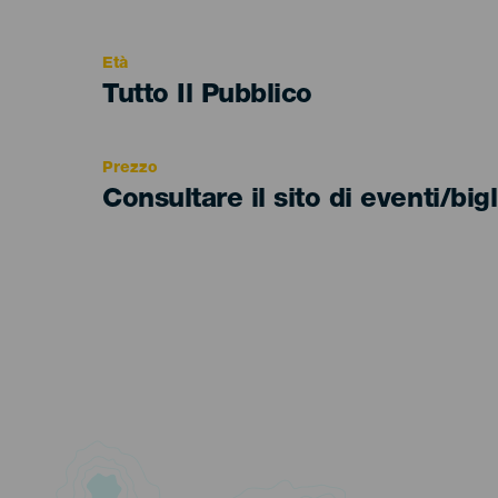
del
evento
Età
Edad
Tutto Il Pubblico
Recomendada
Prezzo
Consultare il sito di eventi/bigl