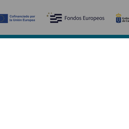
Scopri
I
Matrimoni
Mare e spiagge
A
Crociere
Cultura
Co
Gastronomia
Turismo attivo
Do
Tutti gli articoli
Im