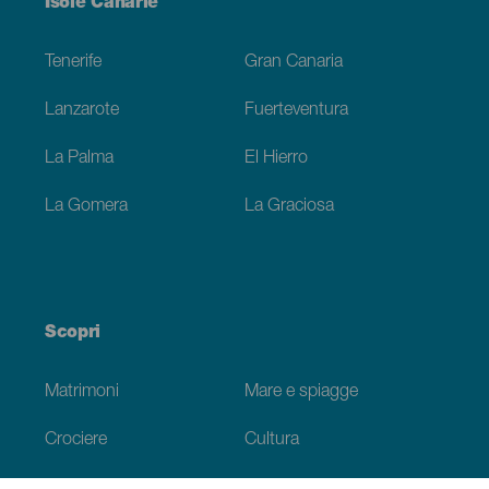
Menú
Isole Canarie
Footer
Tenerife
Gran Canaria
Lanzarote
Fuerteventura
La Palma
El Hierro
La Gomera
La Graciosa
Scopri
Matrimoni
Mare e spiagge
Crociere
Cultura
Gastronomia
Turismo attivo