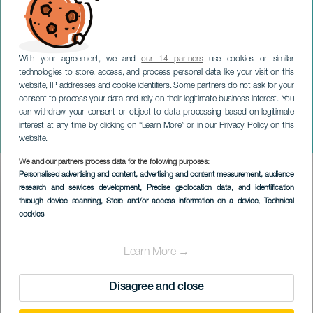
With your agreement, we and
our 14 partners
use cookies or similar
technologies to store, access, and process personal data like your visit on this
website, IP addresses and cookie identifiers. Some partners do not ask for your
consent to process your data and rely on their legitimate business interest. You
can withdraw your consent or object to data processing based on legitimate
LANZAROTE
interest at any time by clicking on “Learn More” or in our Privacy Policy on this
Music Hall Tavern
website.
We and our partners process data for the following purposes:
Imagen
Personalised advertising and content, advertising and content measurement, audience
Listado
research and services development
, Precise geolocation data, and identification
through device scanning
, Store and/or access information on a device
, Technical
cookies
Learn More →
Disagree and close