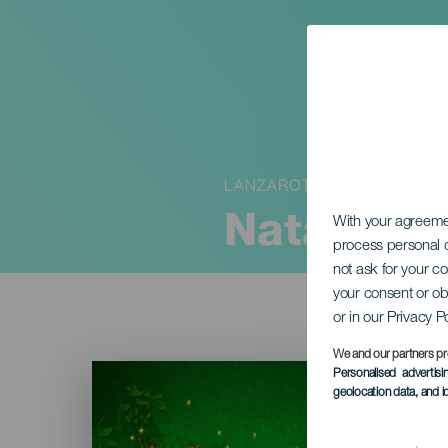
LANZAROTE
Natale ne
With your agreem
process personal d
not ask for your c
your consent or ob
or in our Privacy P
We and our partners pr
Imagen
Personalised advertis
Listado
geolocation data, and i