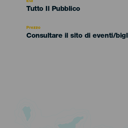
Età
Edad
Tutto Il Pubblico
Recomendada
Prezzo
Consultare il sito di eventi/bigl