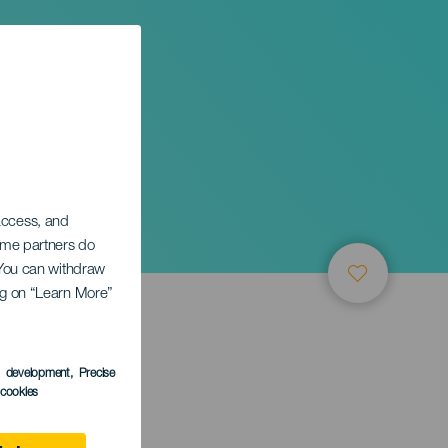
 access, and
Some partners do
. You can withdraw
ing on “Learn More”
s development
, Precise
l cookies