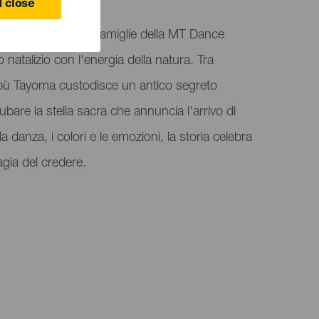
 close
 è un musical per famiglie della MT Dance
 natalizio con l'energia della natura. Tra
tribù Tayoma custodisce un antico segreto
ubare la stella sacra che annuncia l'arrivo di
 danza, i colori e le emozioni, la storia celebra
agia del credere.