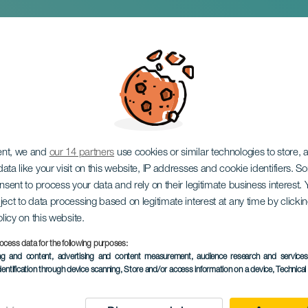
lla giungla
ent, we and
our 14 partners
use cookies or similar technologies to store,
ata like your visit on this website, IP addresses and cookie identifiers. 
onsent to process your data and rely on their legitimate business interest
ject to data processing based on legitimate interest at any time by click
olicy on this website.
ocess data for the following purposes:
EVENTO PASSATO
ing and content, advertising and content measurement, audience research and service
dentification through device scanning
, Store and/or access information on a device
, Technica
11 December 2025
Localidad
Arrecife