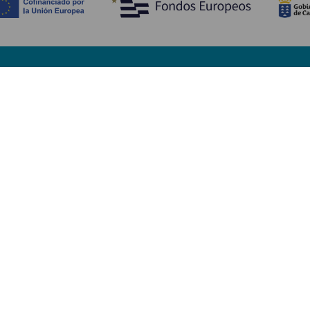
Scopri
I
Matrimoni
Mare e spiagge
A
Crociere
Cultura
Co
Gastronomia
Turismo attivo
Do
Tutti gli articoli
Im