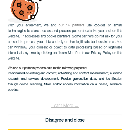
With your agreement, we and
our 14 partners
use cookies or similar
technologies to store, access, and process personal data like your visit on this
website, IP addresses and cookie identifiers. Some partners do not ask for your
consent to process your data and rely on their legitimate business interest. You
can withdraw your consent or object to data processing based on legitimate
LANZAROTE
interest at any time by clicking on “Learn More” or in our Privacy Policy on this
Occhi dell'oceano
website.
We and our partners process data for the following purposes:
Imagen
Personalised advertising and content, advertising and content measurement, audience
Listado
research and services development
, Precise geolocation data, and identification
through device scanning
, Store and/or access information on a device
, Technical
cookies
Learn More →
Disagree and close