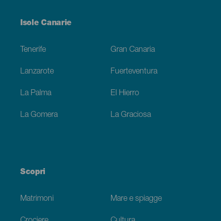
Menú
Isole Canarie
Footer
Tenerife
Gran Canaria
Lanzarote
Fuerteventura
La Palma
El Hierro
La Gomera
La Graciosa
Scopri
Matrimoni
Mare e spiagge
Crociere
Cultura