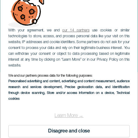
With your agreement, we and
our 14 partners
use cookies or similar
technologies to store, access, and process personal data like your visit on this
website, IP addresses and cookie identifiers. Some partners do not ask for your
consent to process your data and rely on their legitimate business interest. You
LANZAROTE
can withdraw your consent or object to data processing based on legitimate
Orchestra Filarmonica di
interest at any time by clicking on “Learn More” or in our Privacy Policy on this
Gran Canaria
website.
We and our partners process data for the following purposes:
Imagen
Personalised advertising and content, advertising and content measurement, audience
Listado
research and services development
, Precise geolocation data, and identification
through device scanning
, Store and/or access information on a device
, Technical
cookies
Learn More →
Disagree and close