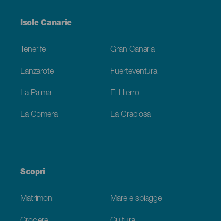
Menú
Isole Canarie
Footer
Tenerife
Gran Canaria
Lanzarote
Fuerteventura
La Palma
El Hierro
La Gomera
La Graciosa
Scopri
Matrimoni
Mare e spiagge
Crociere
Cultura