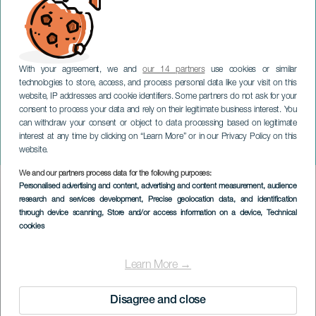
With your agreement, we and
our 14 partners
use cookies or similar
technologies to store, access, and process personal data like your visit on this
website, IP addresses and cookie identifiers. Some partners do not ask for your
consent to process your data and rely on their legitimate business interest. You
LANZAROTE
can withdraw your consent or object to data processing based on legitimate
Pablo Araya & Josu
interest at any time by clicking on “Learn More” or in our Privacy Policy on this
Okiñena: Musica e poesia
website.
We and our partners process data for the following purposes:
Imagen
Personalised advertising and content, advertising and content measurement, audience
Listado
research and services development
, Precise geolocation data, and identification
through device scanning
, Store and/or access information on a device
, Technical
cookies
Learn More →
Disagree and close