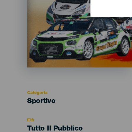
Categoria
Categoría
Sportivo
del
evento
Età
Edad
Tutto Il Pubblico