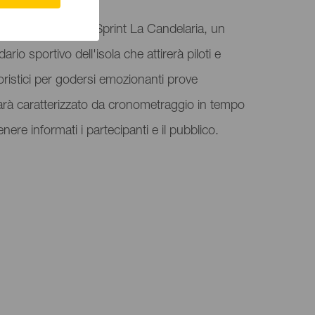
anizza il 19° RallySprint La Candelaria, un
rio sportivo dell'isola che attirerà piloti e
ristici per godersi emozionanti prove
arà caratterizzato da cronometraggio in tempo
ere informati i partecipanti e il pubblico.