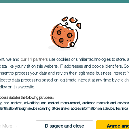
nt La Candelaria
ent, we and
our 14 partners
use cookies or similar technologies to store,
ata like your visit on this website, IP addresses and cookie identifiers. 
onsent to process your data and rely on their legitimate business interest
ject to data processing based on legitimate interest at any time by click
olicy on this website.
ocess data for the following purposes:
ing and content, advertising and content measurement, audience research and service
EVENTO PASSATO
dentification through device scanning
, Store and/or access information on a device
, Technica
February 2026
Localidad
Tías
n More →
Disagree and close
Agree and