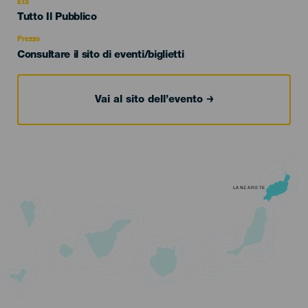
evento
Età
Edad
Tutto Il Pubblico
Recomendada
Prezzo
Consultare il sito di eventi/biglietti
Vai al sito dell’evento
LANZAROTE