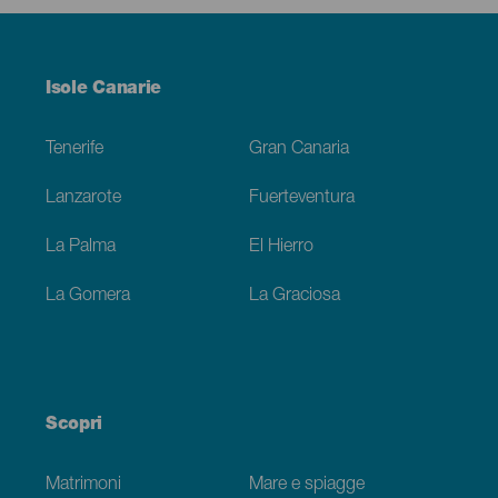
Menú
Isole Canarie
Footer
Tenerife
Gran Canaria
Lanzarote
Fuerteventura
La Palma
El Hierro
La Gomera
La Graciosa
Scopri
Matrimoni
Mare e spiagge