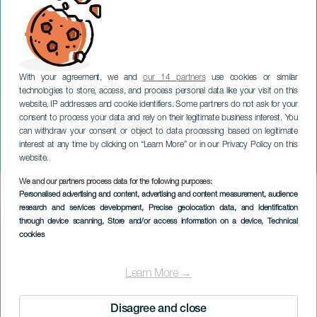
With your agreement, we and
our 14 partners
use cookies or similar
technologies to store, access, and process personal data like your visit on this
website, IP addresses and cookie identifiers. Some partners do not ask for your
consent to process your data and rely on their legitimate business interest. You
can withdraw your consent or object to data processing based on legitimate
LANZAROTE
interest at any time by clicking on “Learn More” or in our Privacy Policy on this
Shida Shahabi in concerto
website.
We and our partners process data for the following purposes:
Imagen
Personalised advertising and content, advertising and content measurement, audience
Listado
research and services development
, Precise geolocation data, and identification
through device scanning
, Store and/or access information on a device
, Technical
cookies
Learn More →
Disagree and close