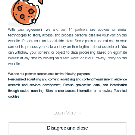
With your agreement, we and
our 14 partners
use cookies or similar
technologies to store, access, and process personal data like your visit on this
website, IP addresses and cookie identifiers. Some partners do not ask for your
consent to process your data and rely on their legitimate business interest. You
can withdraw your consent or object to data processing based on legitimate
LANZAROTE
interest at any time by clicking on “Learn More” or in our Privacy Policy on this
Soplo de letras
website.
We and our partners process data for the following purposes:
Imagen
Personalised advertising and content, advertising and content measurement, audience
Listado
research and services development
, Precise geolocation data, and identification
through device scanning
, Store and/or access information on a device
, Technical
cookies
Learn More →
Disagree and close