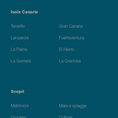
Menú
Isole Canarie
Footer
Tenerife
Gran Canaria
Lanzarote
Fuerteventura
La Palma
El Hierro
La Gomera
La Graciosa
Scopri
Matrimoni
Mare e spiagge
Crociere
Cultura