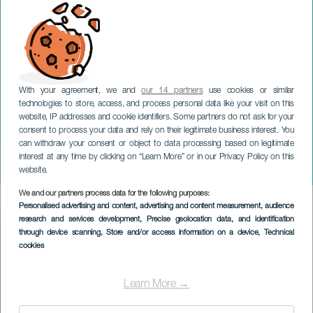
With your agreement, we and
our 14 partners
use cookies or similar
technologies to store, access, and process personal data like your visit on this
website, IP addresses and cookie identifiers. Some partners do not ask for your
consent to process your data and rely on their legitimate business interest. You
LANZAROTE
can withdraw your consent or object to data processing based on legitimate
Tenique Cultural: cinema
interest at any time by clicking on “Learn More” or in our Privacy Policy on this
per famiglie all'aperto
website.
We and our partners process data for the following purposes:
Imagen
Personalised advertising and content, advertising and content measurement, audience
Listado
research and services development
, Precise geolocation data, and identification
through device scanning
, Store and/or access information on a device
, Technical
cookies
Learn More →