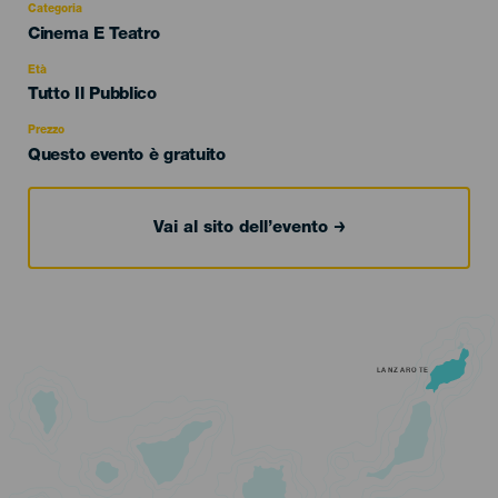
Categoria
Categoría
Cinema E Teatro
del
evento
Età
Edad
Tutto Il Pubblico
Recomendada
Prezzo
Questo evento è gratuito
Vai al sito dell’evento
LANZAROTE