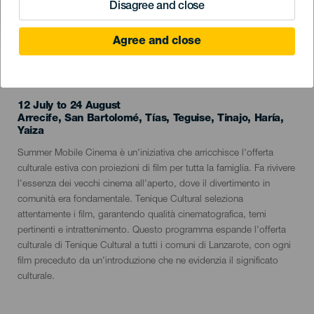
Disagree and close
Agree and close
EVENTO PASSATO
12 July to 24 August
Localidad
Arrecife, San Bartolomé, Tías, Teguise, Tinajo, Haría,
Yaiza
Descripción
Summer Mobile Cinema è un'iniziativa che arricchisce l'offerta
del
culturale estiva con proiezioni di film per tutta la famiglia. Fa rivivere
evento
l'essenza dei vecchi cinema all'aperto, dove il divertimento in
comunità era fondamentale. Tenique Cultural seleziona
attentamente i film, garantendo qualità cinematografica, temi
pertinenti e intrattenimento. Questo programma espande l'offerta
culturale di Tenique Cultural a tutti i comuni di Lanzarote, con ogni
film preceduto da un'introduzione che ne evidenzia il significato
culturale.