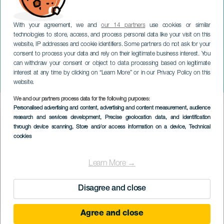
With your agreement, we and
our 14 partners
use cookies or similar
technologies to store, access, and process personal data like your visit on this
website, IP addresses and cookie identifiers. Some partners do not ask for your
consent to process your data and rely on their legitimate business interest. You
can withdraw your consent or object to data processing based on legitimate
LANZAROTE
interest at any time by clicking on “Learn More” or in our Privacy Policy on this
Trail Caldera Cuchillo
website.
We and our partners process data for the following purposes:
Imagen
Personalised advertising and content, advertising and content measurement, audience
Listado
research and services development
, Precise geolocation data, and identification
through device scanning
, Store and/or access information on a device
, Technical
cookies
Learn More →
Disagree and close
Agree and close
09 October 2026