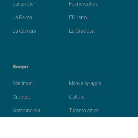
Lanzarote
Fuerteventura
La Palma
El Hierro
La Gomera
La Graciosa
Scopri
Matrimoni
Mare e spiagge
Crociere
Cultura
Gastronomia
Turismo attivo
Tutti gli articoli