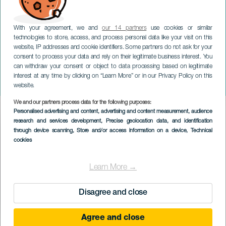
With your agreement, we and
our 14 partners
use cookies or similar
technologies to store, access, and process personal data like your visit on this
website, IP addresses and cookie identifiers. Some partners do not ask for your
consent to process your data and rely on their legitimate business interest. You
can withdraw your consent or object to data processing based on legitimate
LANZAROTE
interest at any time by clicking on “Learn More” or in our Privacy Policy on this
Una madre da film
website.
We and our partners process data for the following purposes:
Imagen
Personalised advertising and content, advertising and content measurement, audience
Listado
research and services development
, Precise geolocation data, and identification
through device scanning
, Store and/or access information on a device
, Technical
cookies
Learn More →
Disagree and close
Agree and close
EVENTO PASSATO