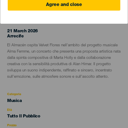
Agree and close
EVENTO PASSATO
21 March 2026
Localidad
Arrecife
Descripción
El Almacén ospita Velvet Flores nell'ambito del progetto musicale
del
Alma Femme, un concerto che presenta una proposta artistica nata
evento
dalla spinta compositiva di Marta Holly e dalla collaborazione
creativa con la sensibilità produttiva di Alan Himar. Il progetto
sviluppa un suono indipendente, raffinato e sincero, incentrato
sull'emozione, sulle atmosfere sonore e sull'ascolto attento.
Categoria
Categoría
Musica
del
evento
Età
Edad
Tutto Il Pubblico
Recomendada
Prezzo