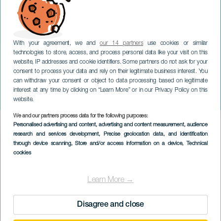
With your agreement, we and
our 14 partners
use cookies or similar
technologies to store, access, and process personal data like your visit on this
website, IP addresses and cookie identifiers. Some partners do not ask for your
consent to process your data and rely on their legitimate business interest. You
can withdraw your consent or object to data processing based on legitimate
LANZAROTE
interest at any time by clicking on “Learn More” or in our Privacy Policy on this
Velvet Flores in concerto
website.
We and our partners process data for the following purposes:
Imagen
Personalised advertising and content, advertising and content measurement, audience
Listado
research and services development
, Precise geolocation data, and identification
through device scanning
, Store and/or access information on a device
, Technical
cookies
Learn More →
Disagree and close