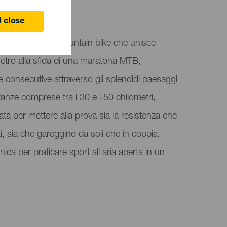
 close
 è una gara di mountain bike che unisce
etro alla sfida di una maratona MTB,
e consecutive attraverso gli splendidi paesaggi
stanze comprese tra i 30 e i 50 chilometri,
a per mettere alla prova sia la resistenza che
ti, sia che gareggino da soli che in coppia,
ica per praticare sport all'aria aperta in un