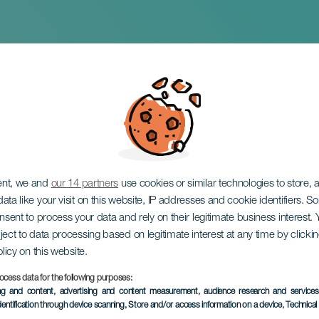
Race
ent, we and
our 14 partners
use cookies or similar technologies to store,
ata like your visit on this website, IP addresses and cookie identifiers. 
onsent to process your data and rely on their legitimate business interest
ject to data processing based on legitimate interest at any time by click
olicy on this website.
ocess data for the following purposes:
EVENTO PASSATO
ing and content, advertising and content measurement, audience research and service
dentification through device scanning
, Store and/or access information on a device
, Technica