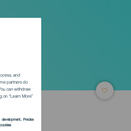
 access, and
Some partners do
. You can withdraw
ing on “Learn More”
s development
, Precise
l cookies