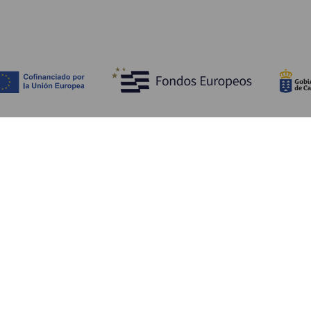
Scopri
I
Matrimoni
Mare e spiagge
A
Crociere
Cultura
Co
Gastronomia
Turismo attivo
Do