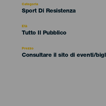
Categoria
Categoría
Sport Di Resistenza
del
evento
Età
Edad
Tutto Il Pubblico
Recomendada
Prezzo
Consultare il sito di eventi/bigl