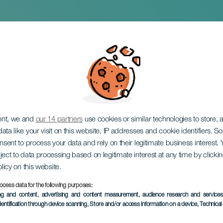
 Pieles
ent, we and
our 14 partners
use cookies or similar technologies to store,
ata like your visit on this website, IP addresses and cookie identifiers. 
onsent to process your data and rely on their legitimate business interest
ject to data processing based on legitimate interest at any time by click
olicy on this website.
ocess data for the following purposes:
EVENTO PASSATO
ing and content, advertising and content measurement, audience research and service
dentification through device scanning
, Store and/or access information on a device
, Technica
19 April 2026