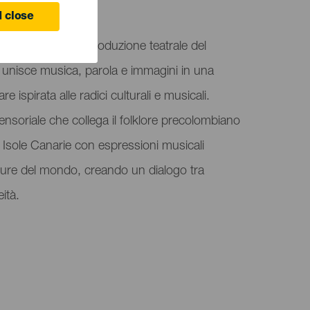
 close
ta "Ángaro", una produzione teatrale del
 unisce musica, parola e immagini in una
e ispirata alle radici culturali e musicali.
ensoriale che collega il folklore precolombiano
 Isole Canarie con espressioni musicali
lture del mondo, creando un dialogo tra
ità.