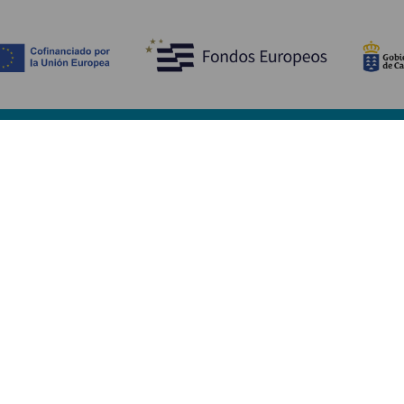
Scopri
I
Matrimoni
Mare e spiagge
A
Crociere
Cultura
Co
Gastronomia
Turismo attivo
Do
Tutti gli articoli
Im