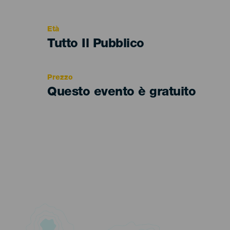
del
evento
Età
Edad
Tutto Il Pubblico
Recomendada
Prezzo
Questo evento è gratuito