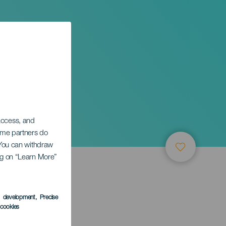
 access, and
Some partners do
. You can withdraw
ing on “Learn More”
s development
, Precise
l cookies