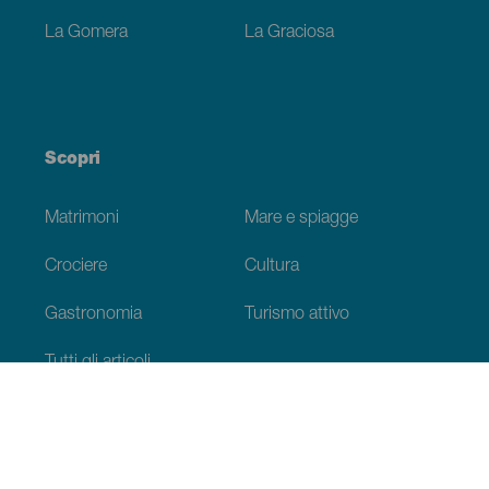
La Gomera
La Graciosa
Scopri
Matrimoni
Mare e spiagge
Crociere
Cultura
Gastronomia
Turismo attivo
Tutti gli articoli