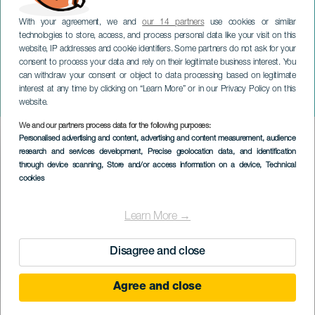
With your agreement, we and
our 14 partners
use cookies or similar
technologies to store, access, and process personal data like your visit on this
website, IP addresses and cookie identifiers. Some partners do not ask for your
consent to process your data and rely on their legitimate business interest. You
TENERIFE
can withdraw your consent or object to data processing based on legitimate
Attraversamento a nuoto
interest at any time by clicking on “Learn More” or in our Privacy Policy on this
Blue Arico
website.
We and our partners process data for the following purposes:
Imagen
Personalised advertising and content, advertising and content measurement, audience
Listado
research and services development
, Precise geolocation data, and identification
through device scanning
, Store and/or access information on a device
, Technical
cookies
Learn More →
Disagree and close
Agree and close
October 2026
Localidad