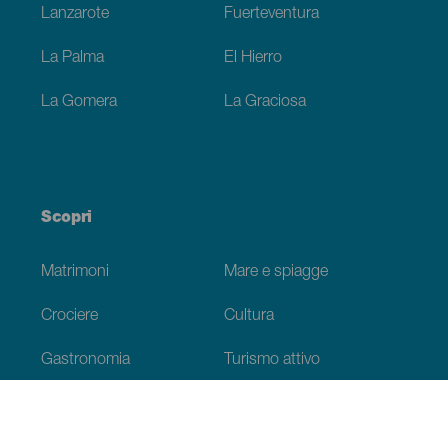
Lanzarote
Fuerteventura
La Palma
El Hierro
La Gomera
La Graciosa
Scopri
Matrimoni
Mare e spiagge
Crociere
Cultura
Gastronomia
Turismo attivo
Tutti gli articoli