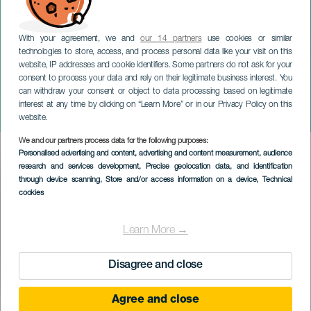
With your agreement, we and
our 14 partners
use cookies or similar
technologies to store, access, and process personal data like your visit on this
website, IP addresses and cookie identifiers. Some partners do not ask for your
consent to process your data and rely on their legitimate business interest. You
can withdraw your consent or object to data processing based on legitimate
TENERIFE
interest at any time by clicking on “Learn More” or in our Privacy Policy on this
Campioni 2
website.
We and our partners process data for the following purposes:
Imagen
Personalised advertising and content, advertising and content measurement, audience
Listado
research and services development
, Precise geolocation data, and identification
through device scanning
, Store and/or access information on a device
, Technical
cookies
Learn More →
Disagree and close
Agree and close
EVENTO PASSATO