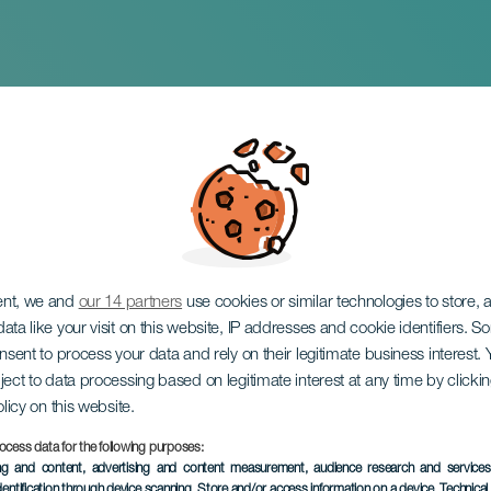
cigno
ent, we and
our 14 partners
use cookies or similar technologies to store,
ata like your visit on this website, IP addresses and cookie identifiers. 
onsent to process your data and rely on their legitimate business interest
ject to data processing based on legitimate interest at any time by click
olicy on this website.
ocess data for the following purposes:
EVENTO PASSATO
ing and content, advertising and content measurement, audience research and service
dentification through device scanning
, Store and/or access information on a device
, Technica