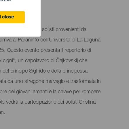
 Laguna
 close
pany, con rinomati solisti provenienti da
 arriva al Paraninfo dell'Università di La Laguna
5. Questo evento presenta il repertorio di
dei cigni", un capolavoro di Čajkovskij che
 del principe Sigfrido e della principessa
tata da uno stregone malvagio e trasformata in
more dei giovani amanti è la chiave per rompere
o vedrà la partecipazione dei solisti Cristina
an.