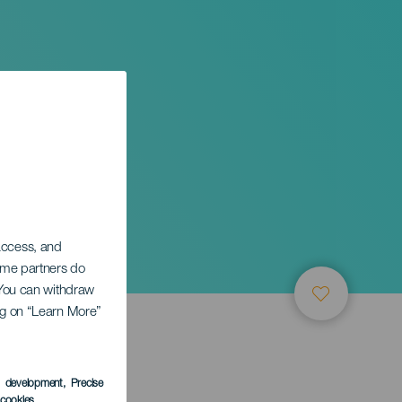
 access, and
Some partners do
. You can withdraw
ing on “Learn More”
s development
, Precise
l cookies