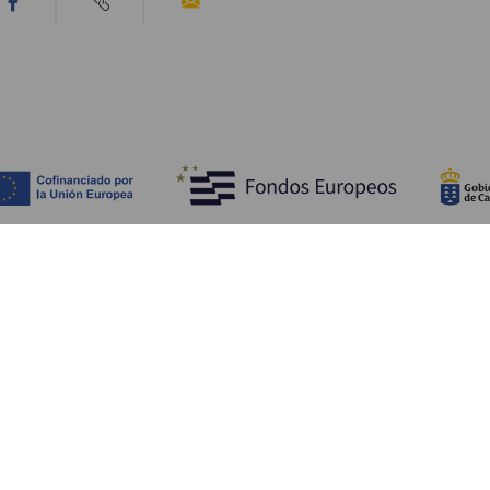
Scopri
I
Matrimoni
Mare e spiagge
A
Crociere
Cultura
Co