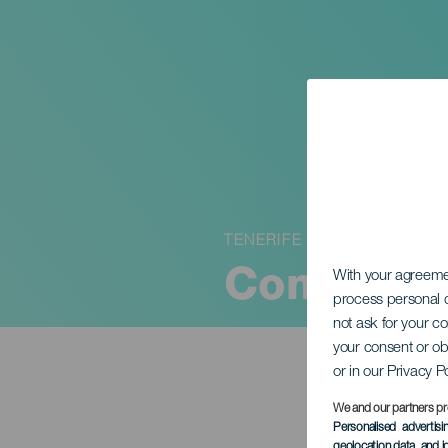
TENERIFE
Come un 
With your agreem
process personal d
not ask for your c
your consent or ob
or in our Privacy P
We and our partners pr
Personalised advertis
geolocation data, and i