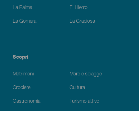
La Palma
El Hierro
La Gomera
La Graciosa
Scopri
Matrimoni
Mare e spiagge
Crociere
Cultura
Gastronomia
Turismo attivo
Tutti gli articoli