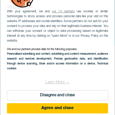
With your agreement, we and
our 14 partners
use cookies or similar
technologies to store, access, and process personal data like your visit on this
website, IP addresses and cookie identifiers. Some partners do not ask for your
consent to process your data and rely on their legitimate business interest. You
TENERIFE
can withdraw your consent or object to data processing based on legitimate
Concerto del Canarias
interest at any time by clicking on “Learn More” or in our Privacy Policy on this
Gospel Choir
website.
We and our partners process data for the following purposes:
Imagen
Personalised advertising and content, advertising and content measurement, audience
Listado
research and services development
, Precise geolocation data, and identification
through device scanning
, Store and/or access information on a device
, Technical
cookies
Learn More →
Disagree and close
Agree and close
EVENTO PASSATO