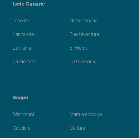
Menú
Isole Canarie
Footer
Tenerife
Gran Canaria
Lanzarote
Fuerteventura
La Palma
El Hierro
La Gomera
La Graciosa
Scopri
Matrimoni
Mare e spiagge
Crociere
Cultura