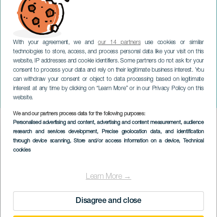
With your agreement, we and
our 14 partners
use cookies or similar
technologies to store, access, and process personal data like your visit on this
website, IP addresses and cookie identifiers. Some partners do not ask for your
consent to process your data and rely on their legitimate business interest. You
TENERIFE
can withdraw your consent or object to data processing based on legitimate
Concerto della Camerata
interest at any time by clicking on “Learn More” or in our Privacy Policy on this
di Salisburgo
website.
We and our partners process data for the following purposes:
Imagen
Personalised advertising and content, advertising and content measurement, audience
Listado
research and services development
, Precise geolocation data, and identification
through device scanning
, Store and/or access information on a device
, Technical
cookies
Learn More →
Disagree and close