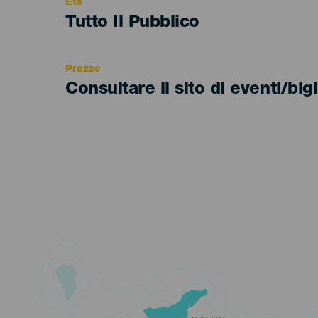
Età
Edad
Tutto Il Pubblico
Recomendada
Prezzo
Consultare il sito di eventi/bigl