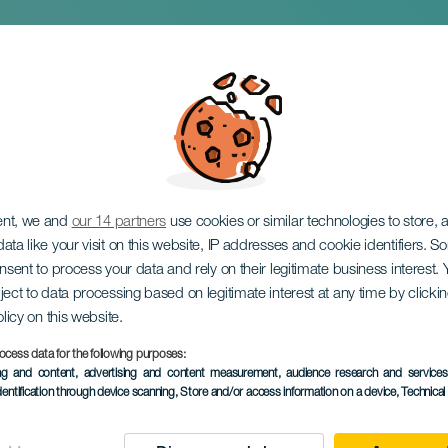
di Pedro Guerra
ent, we and
our 14 partners
use cookies or similar technologies to store,
ata like your visit on this website, IP addresses and cookie identifiers. 
onsent to process your data and rely on their legitimate business interest
ject to data processing based on legitimate interest at any time by click
olicy on this website.
ocess data for the following purposes:
EVENTO PASSATO
ing and content, advertising and content measurement, audience research and service
dentification through device scanning
, Store and/or access information on a device
, Technica
29 Mag 2026
Localidad
El Sauzal