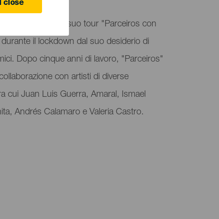
 close
Teatro El Sauzal il suo tour "Parceiros con
durante il lockdown dal suo desiderio di
mici. Dopo cinque anni di lavoro, "Parceiros"
 collaborazione con artisti di diverse
 tra cui Juan Luis Guerra, Amaral, Ismael
ita, Andrés Calamaro e Valeria Castro.