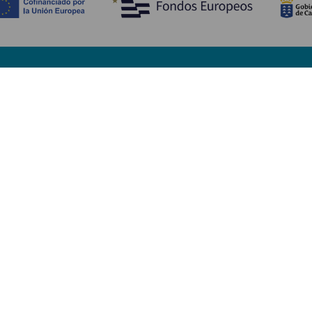
Scopri
I
Matrimoni
Mare e spiagge
A
Crociere
Cultura
Co
Gastronomia
Turismo attivo
Do
Tutti gli articoli
Im