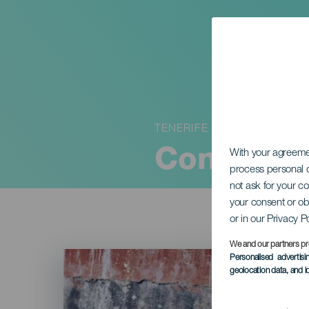
TENERIFE
Concerto 
With your agreem
process personal d
not ask for your c
your consent or ob
or in our Privacy P
We and our partners pr
Imagen
Personalised advertis
Listado
geolocation data, and i