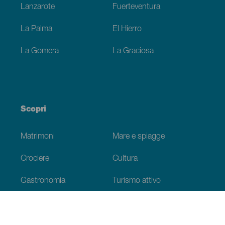
Lanzarote
Fuerteventura
La Palma
El Hierro
La Gomera
La Graciosa
Scopri
Matrimoni
Mare e spiagge
Crociere
Cultura
Gastronomia
Turismo attivo
Tutti gli articoli