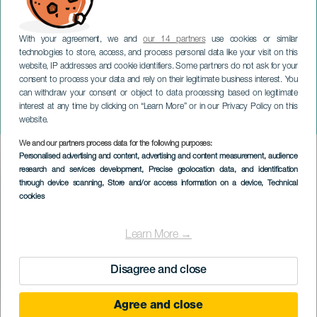
With your agreement, we and
our 14 partners
use cookies or similar
technologies to store, access, and process personal data like your visit on this
website, IP addresses and cookie identifiers. Some partners do not ask for your
consent to process your data and rely on their legitimate business interest. You
can withdraw your consent or object to data processing based on legitimate
TENERIFE
interest at any time by clicking on “Learn More” or in our Privacy Policy on this
E adesso... cosa succede?
website.
We and our partners process data for the following purposes:
Imagen
Personalised advertising and content, advertising and content measurement, audience
Listado
research and services development
, Precise geolocation data, and identification
through device scanning
, Store and/or access information on a device
, Technical
cookies
Learn More →
Disagree and close
Agree and close
EVENTO PASSATO