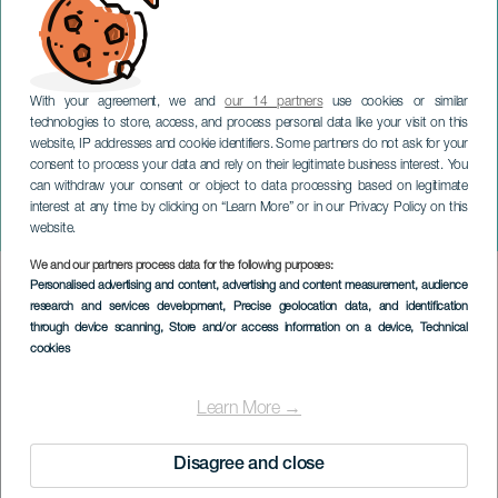
With your agreement, we and
our 14 partners
use cookies or similar
technologies to store, access, and process personal data like your visit on this
website, IP addresses and cookie identifiers. Some partners do not ask for your
consent to process your data and rely on their legitimate business interest. You
can withdraw your consent or object to data processing based on legitimate
TENERIFE
interest at any time by clicking on “Learn More” or in our Privacy Policy on this
Echi: Musica e Danza
website.
We and our partners process data for the following purposes:
Imagen
Personalised advertising and content, advertising and content measurement, audience
Listado
research and services development
, Precise geolocation data, and identification
through device scanning
, Store and/or access information on a device
, Technical
cookies
Learn More →
Disagree and close