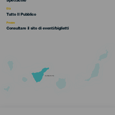
Categoría
Spettacolo
del
evento
Età
Edad
Tutto Il Pubblico
Recomendada
Prezzo
Consultare il sito di eventi/biglietti
TENERIFE