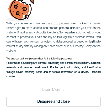
With your agreement, we and
our 14 partners
use cookies or similar
technologies to store, access, and process personal data like your visit on this
TENERIFE
website, IP addresses and cookie identifiers. Some partners do not ask for your
consent to process your data and rely on their legitimate business interest. You
Emilio Lovera: Ora il
can withdraw your consent or object to data processing based on legitimate
delinquente ha davvero
interest at any time by clicking on “Learn More” or in our Privacy Policy on this
paura
website.
We and our partners process data for the following purposes:
Imagen
Personalised advertising and content, advertising and content measurement, audience
Listado
research and services development
, Precise geolocation data, and identification
through device scanning
, Store and/or access information on a device
, Technical
cookies
Learn More →
Disagree and close