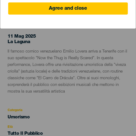
Agree and close
EVENTO PASSATO
11 Mag 2025
Localidad
La Laguna
Descripción
Il famoso comico venezuelano Emilio Lovera arriva a Tenerife con il
del
suo spettacolo "Now the Thug is Really Scared". In questa
evento
performance, Lovera offre una rivisitazione umoristica della "viveza
criolla" (astuzia locale) e delle tradizioni venezuelane, con routine
classiche come "El Carro de Drácula". Oltre ai suoi monologhi,
sorprenderà il pubblico con esibizioni musicali che mettono in
mostra la sua versatilità artistica
Categoria
Categoría
Umorismo
del
evento
Età
Edad
Tutto Il Pubblico