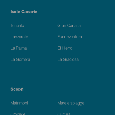
Menú
Isole Canarie
Footer
Tenerife
Gran Canaria
Lanzarote
Fuerteventura
La Palma
El Hierro
La Gomera
La Graciosa
Scopri
Matrimoni
Mare e spiagge
Crociere
Cultura