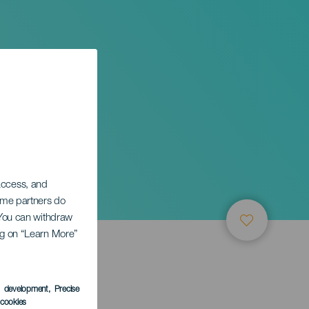
 access, and
Some partners do
. You can withdraw
ing on “Learn More”
s development
, Precise
l cookies