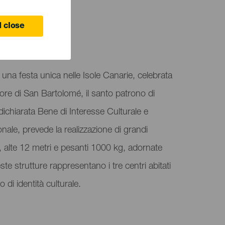
 close
una festa unica nelle Isole Canarie, celebrata
ore di San Bartolomé, il santo patrono di
 dichiarata Bene di Interesse Culturale e
ionale, prevede la realizzazione di grandi
, alte 12 metri e pesanti 1000 kg, adornate
este strutture rappresentano i tre centri abitati
 di identità culturale.