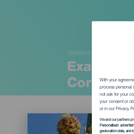
TENERIFE
Exaltación
Corazone
With your agreem
process personal d
not ask for your c
your consent or ob
or in our Privacy P
Imagen
Listado
We and our partners pr
Personalised advertis
geolocation data, and i