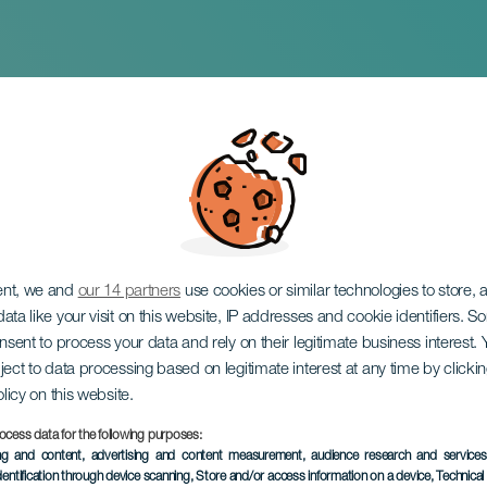
 de la Fiesta de los
s
ent, we and
our 14 partners
use cookies or similar technologies to store,
ata like your visit on this website, IP addresses and cookie identifiers. 
onsent to process your data and rely on their legitimate business interest
ject to data processing based on legitimate interest at any time by click
olicy on this website.
ocess data for the following purposes:
ing and content, advertising and content measurement, audience research and service
dentification through device scanning
, Store and/or access information on a device
, Technica