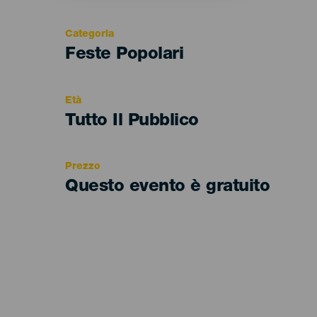
Categoria
Categoría
Feste Popolari
del
evento
Età
Edad
Tutto Il Pubblico
Recomendada
Prezzo
Questo evento è gratuito