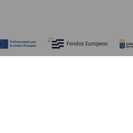
Scopri
I
Matrimoni
Mare e spiagge
A
Crociere
Cultura
Co
Gastronomia
Turismo attivo
Do