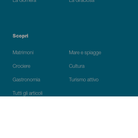
La Gomera
La Graciosa
Scopri
Matrimoni
Mare e spiagge
Crociere
Cultura
Gastronomia
Turismo attivo
Tutti gli articoli
Informazioni pratiche