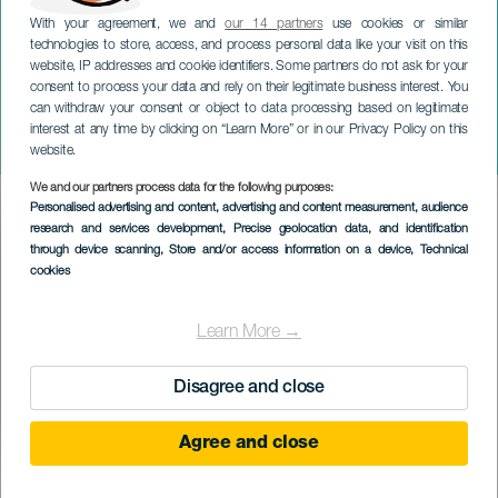
With your agreement, we and
our 14 partners
use cookies or similar
technologies to store, access, and process personal data like your visit on this
website, IP addresses and cookie identifiers. Some partners do not ask for your
consent to process your data and rely on their legitimate business interest. You
TENERIFE
can withdraw your consent or object to data processing based on legitimate
Feste patronali della
interest at any time by clicking on “Learn More” or in our Privacy Policy on this
Vittoria
website.
We and our partners process data for the following purposes:
Imagen
Personalised advertising and content, advertising and content measurement, audience
Listado
research and services development
, Precise geolocation data, and identification
through device scanning
, Store and/or access information on a device
, Technical
cookies
Learn More →
Disagree and close
Agree and close
15 to 31 August
Localidad
La Victoria