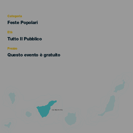
Categoria
Categoría
Feste Popolari
del
evento
Età
Edad
Tutto Il Pubblico
Recomendada
Prezzo
Questo evento è gratuito
TENERIFE