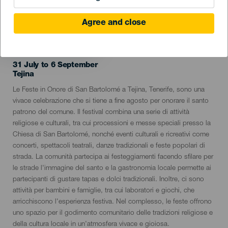
Agree and close
31 July to 6 September
Localidad
Tejina
Descripción
Le Feste in Onore di San Bartolomé a Tejina, Tenerife, sono una
del
vivace celebrazione che si tiene a fine agosto per onorare il santo
evento
patrono del comune. Il festival combina una serie di attività
religiose e culturali, tra cui processioni e messe speciali presso la
Chiesa di San Bartolomé, nonché eventi culturali e ricreativi come
concerti, spettacoli teatrali, danze tradizionali e feste popolari di
strada. La comunità partecipa ai festeggiamenti facendo sfilare per
le strade l'immagine del santo e la gastronomia locale permette ai
partecipanti di gustare tapas e dolci tradizionali. Inoltre, ci sono
attività per bambini e famiglie, tra cui laboratori e giochi, che
arricchiscono l'esperienza festiva. Nel complesso, le feste offrono
uno spazio per il godimento comunitario delle tradizioni religiose e
della cultura locale in un'atmosfera vivace e gioiosa.