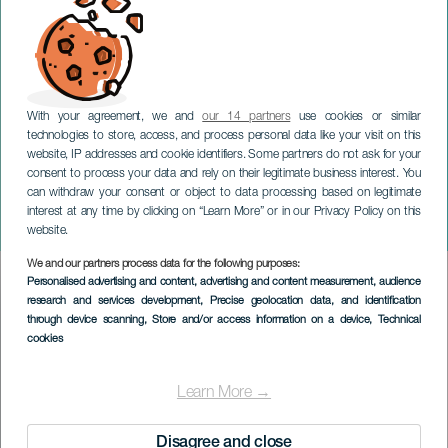
With your agreement, we and
our 14 partners
use cookies or similar
technologies to store, access, and process personal data like your visit on this
website, IP addresses and cookie identifiers. Some partners do not ask for your
consent to process your data and rely on their legitimate business interest. You
TENERIFE
can withdraw your consent or object to data processing based on legitimate
Festeggiamenti in onore di
interest at any time by clicking on “Learn More” or in our Privacy Policy on this
San Bartolomé a Tejina
website.
We and our partners process data for the following purposes:
Imagen
Personalised advertising and content, advertising and content measurement, audience
Listado
research and services development
, Precise geolocation data, and identification
through device scanning
, Store and/or access information on a device
, Technical
cookies
Learn More →
Disagree and close