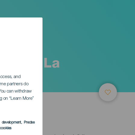
lla de La
 access, and
Some partners do
. You can withdraw
ing on “Learn More”
s development
, Precise
l cookies