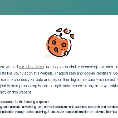
el cortometraggio Vi
ent, we and
our 14 partners
use cookies or similar technologies to store,
ata like your visit on this website, IP addresses and cookie identifiers. 
onsent to process your data and rely on their legitimate business interest
ject to data processing based on legitimate interest at any time by click
olicy on this website.
November 2026
ocess data for the following purposes:
Localidad
La Orotava
ing and content, advertising and content measurement, audience research and service
dentification through device scanning
, Store and/or access information on a device
, Technica