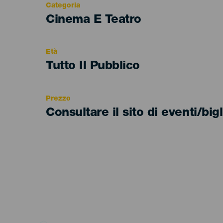
Categoria
Categoría
Cinema E Teatro
del
evento
Età
Edad
Tutto Il Pubblico
Recomendada
Prezzo
Consultare il sito di eventi/bigl