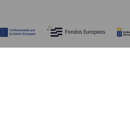
Scopri
I
Matrimoni
Mare e spiagge
A
Crociere
Cultura
Co
Gastronomia
Turismo attivo
Do
Tutti gli articoli
Im