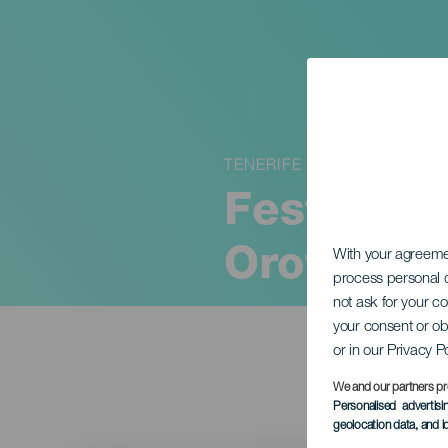
TENERIFE
Festival d
Orotava
With your agreem
process personal d
not ask for your c
your consent or ob
or in our Privacy P
We and our partners pr
Personalised advertis
geolocation data, and i