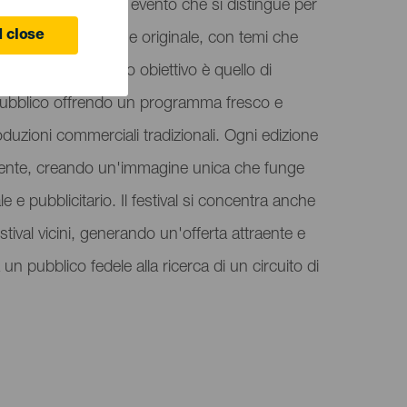
t Film Festival è un evento che si distingue per
 close
ione artistica unica e originale, con temi che
sua identità. Il suo obiettivo è quello di
l pubblico offrendo un programma fresco e
roduzioni commerciali tradizionali. Ogni edizione
dente, creando un'immagine unica che funge
e pubblicitario. Il festival si concentra anche
tival vicini, generando un'offerta attraente e
n pubblico fedele alla ricerca di un circuito di