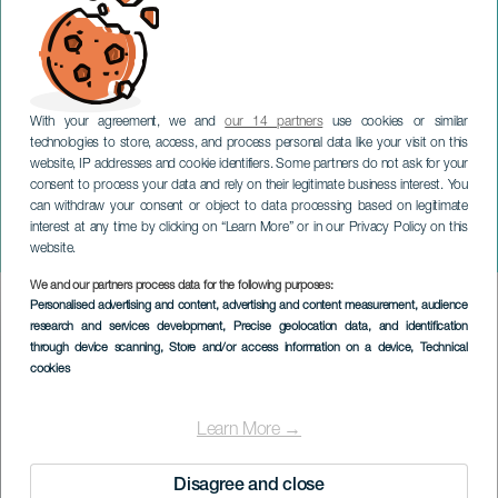
With your agreement, we and
our 14 partners
use cookies or similar
technologies to store, access, and process personal data like your visit on this
website, IP addresses and cookie identifiers. Some partners do not ask for your
consent to process your data and rely on their legitimate business interest. You
TENERIFE
can withdraw your consent or object to data processing based on legitimate
Fiera dell'artigianato
interest at any time by clicking on “Learn More” or in our Privacy Policy on this
solidale a La Orotava
website.
We and our partners process data for the following purposes:
Imagen
Personalised advertising and content, advertising and content measurement, audience
Listado
research and services development
, Precise geolocation data, and identification
through device scanning
, Store and/or access information on a device
, Technical
cookies
Learn More →
Disagree and close