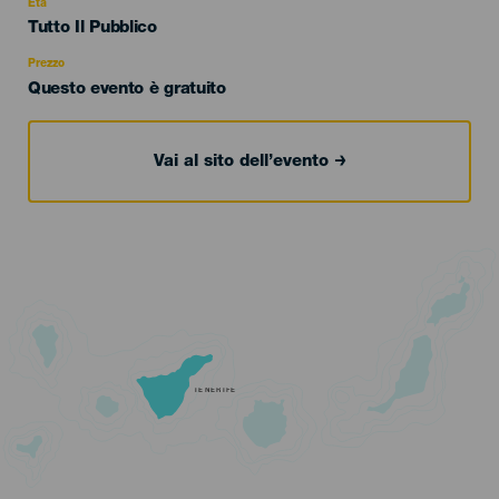
evento
Età
Edad
Tutto Il Pubblico
Recomendada
Prezzo
Questo evento è gratuito
Vai al sito dell’evento
TENERIFE