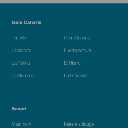
Menú
Isole Canarie
Footer
Tenerife
Gran Canaria
Lanzarote
Fuerteventura
La Palma
El Hierro
La Gomera
La Graciosa
Scopri
Matrimoni
Mare e spiagge