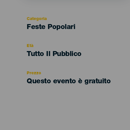
Categoria
Categoría
Feste Popolari
del
evento
Età
Edad
Tutto Il Pubblico
Recomendada
Prezzo
Questo evento è gratuito