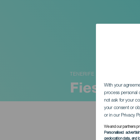
TENERIFE
Fiestas d
With your agreem
process personal d
not ask for your c
your consent or ob
or in our Privacy P
We and our partners pr
Personalised advertis
geolocation data, and i