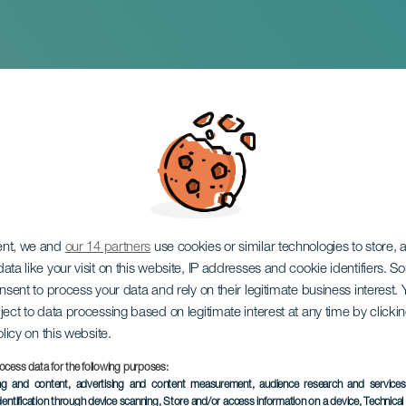
el cacharro y la cas
ent, we and
our 14 partners
use cookies or similar technologies to store,
ata like your visit on this website, IP addresses and cookie identifiers. 
onsent to process your data and rely on their legitimate business interest
ject to data processing based on legitimate interest at any time by click
olicy on this website.
29 November 2026
ocess data for the following purposes:
Localidad
Puerto de la Cruz
ing and content, advertising and content measurement, audience research and service
dentification through device scanning
, Store and/or access information on a device
, Technica