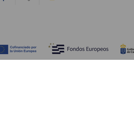
Scopri
I
Matrimoni
Mare e spiagge
A
Crociere
Cultura
Co