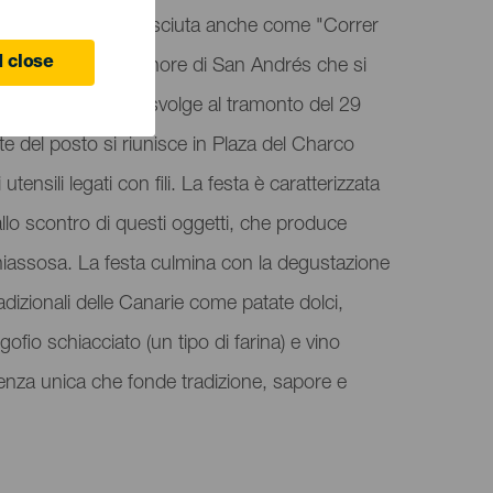
y la Castaña", conosciuta anche come "Correr
 close
a tradizionale in onore di San Andrés che si
. Questo evento si svolge al tramonto del 29
 del posto si riunisce in Plaza del Charco
tensili legati con fili. La festa è caratterizzata
llo scontro di questi oggetti, che produce
iassosa. La festa culmina con la degustazione
tradizionali delle Canarie come patate dolci,
gofio schiacciato (un tipo di farina) e vino
ienza unica che fonde tradizione, sapore e