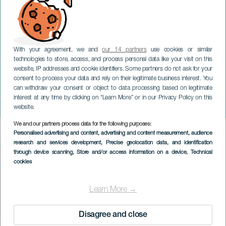
With your agreement, we and
our 14 partners
use cookies or similar
technologies to store, access, and process personal data like your visit on this
website, IP addresses and cookie identifiers. Some partners do not ask for your
consent to process your data and rely on their legitimate business interest. You
TENERIFE
can withdraw your consent or object to data processing based on legitimate
Fred Blin: Abbiamo
interest at any time by clicking on “Learn More” or in our Privacy Policy on this
sempre ragione?
website.
We and our partners process data for the following purposes:
Imagen
Personalised advertising and content, advertising and content measurement, audience
Listado
research and services development
, Precise geolocation data, and identification
through device scanning
, Store and/or access information on a device
, Technical
cookies
Learn More →
Disagree and close