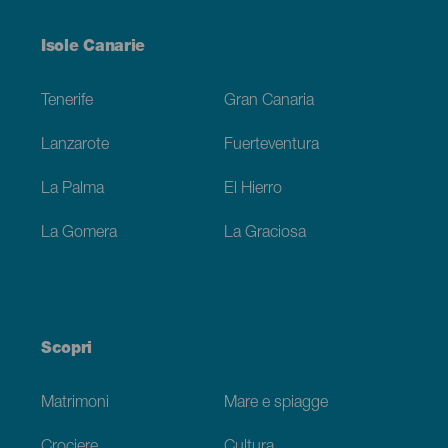
Menú
Isole Canarie
Footer
Tenerife
Gran Canaria
Lanzarote
Fuerteventura
La Palma
El Hierro
La Gomera
La Graciosa
Scopri
Matrimoni
Mare e spiagge
Crociere
Cultura