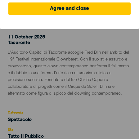
Agree and close
EVENTO PASSATO
11 October 2025
Localidad
Tacoronte
Descripción
L'Auditorio Capitol di Tacoronte accoglie Fred Blin nell'ambito del
del
19° Festival Internazionale Clownbaret. Con il suo stile assurdo e
evento
provocatorio, questo clown contemporaneo trasforma il fallimento
e il dubbio in una forma d'arte ricca di umorismo fisico e
precisione scenica. Fondatore del trio Chiche Capon e
collaboratore di progetti come il Cirque du Soleil, Blin si è
affermato come figura di spicco del clowning contemporaneo.
Categoria
Categoría
Spettacolo
del
evento
Età
Edad
Tutto Il Pubblico