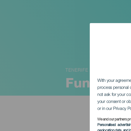
TENERIFE
Funeral P
With your agreem
process personal d
not ask for your c
your consent or ob
or in our Privacy P
We and our partners pr
Personalised advertis
geolocation data, and i