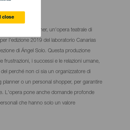
 close
enta Funeral Planner, un'opera teatrale di
per l'edizione 2019 del laboratorio Canarias
irezione di Ángel Solo. Questa produzione
, le frustrazioni, i successi e le relazioni umane,
 del perché non ci sia un organizzatore di
 planner o un personal shopper, per garantire
ile. L'opera pone anche domande profonde
i personali che hanno solo un valore