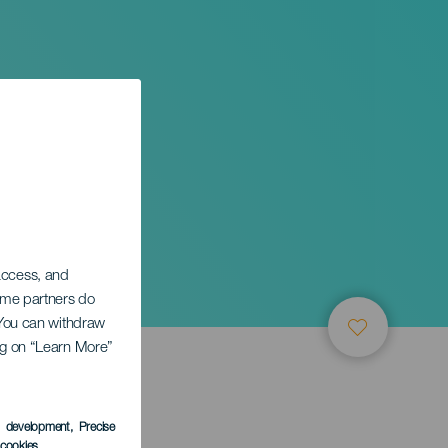
 access, and
Some partners do
. You can withdraw
ing on “Learn More”
s development
, Precise
l cookies