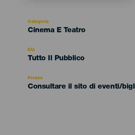
Categoria
Categoría
Cinema E Teatro
del
evento
Età
Edad
Tutto Il Pubblico
Recomendada
Prezzo
Consultare il sito di eventi/bigl