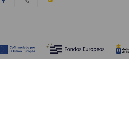
Scopri
I
Matrimoni
Mare e spiagge
A
Crociere
Cultura
Co