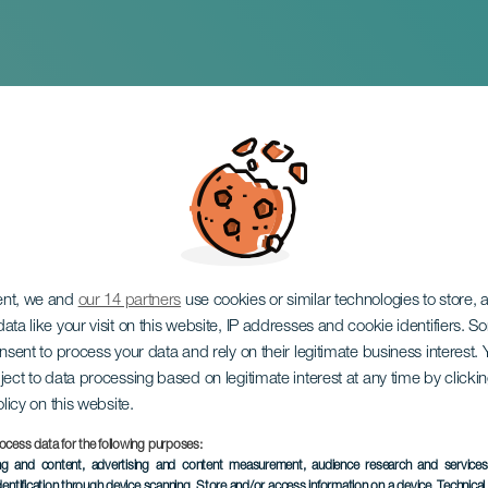
lanner
ent, we and
our 14 partners
use cookies or similar technologies to store,
ata like your visit on this website, IP addresses and cookie identifiers. 
onsent to process your data and rely on their legitimate business interest
ject to data processing based on legitimate interest at any time by click
olicy on this website.
ocess data for the following purposes:
EVENTO PASSATO
ing and content, advertising and content measurement, audience research and service
dentification through device scanning
, Store and/or access information on a device
, Technica