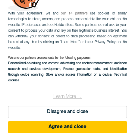
With your agreement, we and
our 14 partners
use cookies or similar
technologies to store, access, and process personal data like your visit on this
website, IP addresses and cookie identifiers. Some partners do not ask for your
consent to process your data and rely on their legitimate business interest. You
TENERIFE
can withdraw your consent or object to data processing based on legitimate
Gala delle Stelle di
interest at any time by clicking on “Learn More” or in our Privacy Policy on this
Balletto Classico
website.
We and our partners process data for the following purposes:
Imagen
Personalised advertising and content, advertising and content measurement, audience
Listado
research and services development
, Precise geolocation data, and identification
through device scanning
, Store and/or access information on a device
, Technical
cookies
Learn More →
Disagree and close
Agree and close
EVENTO PASSATO