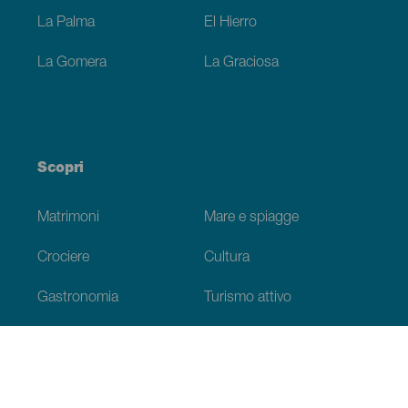
La Palma
El Hierro
La Gomera
La Graciosa
Scopri
Matrimoni
Mare e spiagge
Crociere
Cultura
Gastronomia
Turismo attivo
Tutti gli articoli