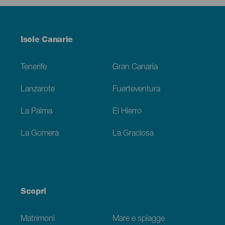
Menú
Isole Canarie
Footer
Tenerife
Gran Canaria
Lanzarote
Fuerteventura
La Palma
El Hierro
La Gomera
La Graciosa
Scopri
Matrimoni
Mare e spiagge