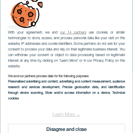
With your agreement, we and
our 14 partners
use cookies or similar
technologies to store, access, and process personal data like your visit on this
website, IP addresses and cookie identifiers. Some partners do not ask for your
consent to process your data and rely on their legitimate business interest. You
can withdraw your consent or object to data processing based on legitimate
TENERIFE
interest at any time by clicking on “Learn More” or in our Privacy Policy on this
Giornata del libro ad Adeje
website.
We and our partners process data for the following purposes:
Imagen
Personalised advertising and content, advertising and content measurement, audience
Listado
research and services development
, Precise geolocation data, and identification
through device scanning
, Store and/or access information on a device
, Technical
cookies
Learn More →
Disagree and close