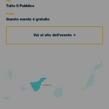
evento
Età
Edad
Tutto Il Pubblico
Recomendada
Prezzo
Questo evento è gratuito
Vai al sito dell’evento
TENERIFE