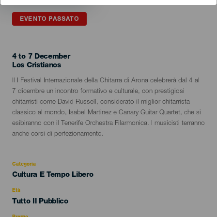
EVENTO PASSATO
4 to 7 December
Localidad
Los Cristianos
Descripción
Il I Festival Internazionale della Chitarra di Arona celebrerà dal 4 al
del
7 dicembre un incontro formativo e culturale, con prestigiosi
evento
chitarristi come David Russell, considerato il miglior chitarrista
classico al mondo, Isabel Martinez e Canary Guitar Quartet, che si
esibiranno con il Tenerife Orchestra Filarmonica. I musicisti terranno
anche corsi di perfezionamento.
Categoria
Categoría
Cultura E Tempo Libero
del
evento
Età
Edad
Tutto Il Pubblico
Recomendada