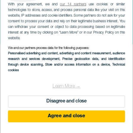
With your agreement, we and
our 14 partners
use cookies or similar
technologies to store, access, and process personal data like your visit on this
website, IP addresses and cookie identifiers. Some partners do not ask for your
consent to process your data and rely on their legitimate business interest. You
TENERIFE
can withdraw your consent or object to data processing based on legitimate
I Festival Internacional de
interest at any time by clicking on “Learn More” or in our Privacy Policy on this
Guitarra de Arona
website.
We and our partners process data for the following purposes:
Imagen
Personalised advertising and content, advertising and content measurement, audience
Listado
research and services development
, Precise geolocation data, and identification
through device scanning
, Store and/or access information on a device
, Technical
cookies
Learn More →
Disagree and close
Agree and close