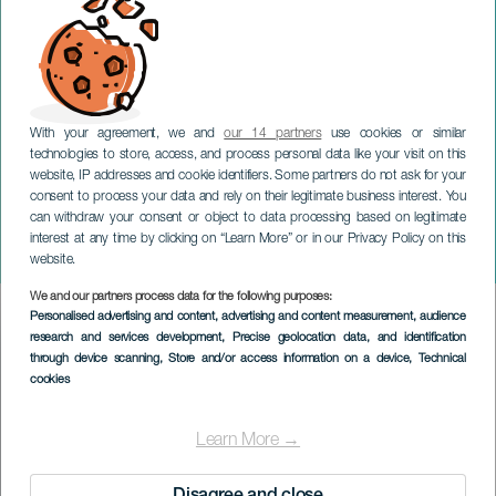
With your agreement, we and
our 14 partners
use cookies or similar
technologies to store, access, and process personal data like your visit on this
website, IP addresses and cookie identifiers. Some partners do not ask for your
consent to process your data and rely on their legitimate business interest. You
TENERIFE
can withdraw your consent or object to data processing based on legitimate
I tappeti del Corpus
interest at any time by clicking on “Learn More” or in our Privacy Policy on this
Christi
website.
We and our partners process data for the following purposes:
Imagen
Personalised advertising and content, advertising and content measurement, audience
Listado
research and services development
, Precise geolocation data, and identification
through device scanning
, Store and/or access information on a device
, Technical
cookies
Learn More →