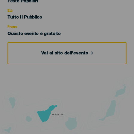
Categoría
Feste Popolari
del
evento
Età
Edad
Tutto Il Pubblico
Recomendada
Prezzo
Questo evento è gratuito
Vai al sito dell’evento
TENERIFE