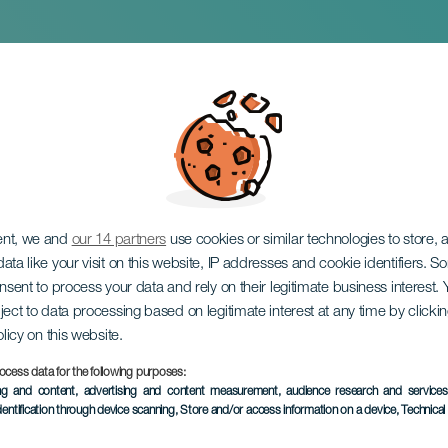
ohanson in concert
ent, we and
our 14 partners
use cookies or similar technologies to store,
ata like your visit on this website, IP addresses and cookie identifiers. 
onsent to process your data and rely on their legitimate business interest
ject to data processing based on legitimate interest at any time by click
olicy on this website.
ocess data for the following purposes:
EVENTO PASSATO
ing and content, advertising and content measurement, audience research and service
dentification through device scanning
, Store and/or access information on a device
, Technica
27 February 2026