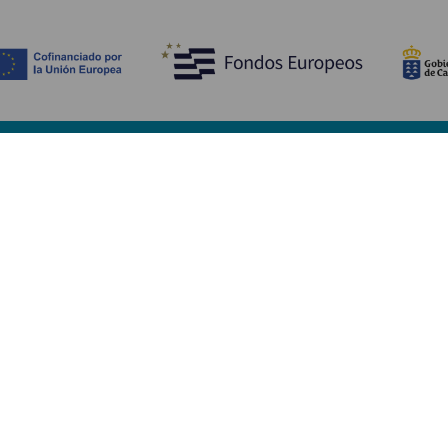
Scopri
I
Matrimoni
Mare e spiagge
A
Crociere
Cultura
Co
Gastronomia
Turismo attivo
Do
Tutti gli articoli
Im