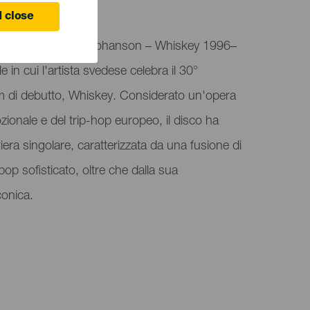
 close
una ospita Jay-Jay Johanson – Whiskey 1996–
 in cui l'artista svedese celebra il 30°
um di debutto, Whiskey. Considerato un'opera
ozionale e del trip-hop europeo, il disco ha
riera singolare, caratterizzata da una fusione di
pop sofisticato, oltre che dalla sua
conica.