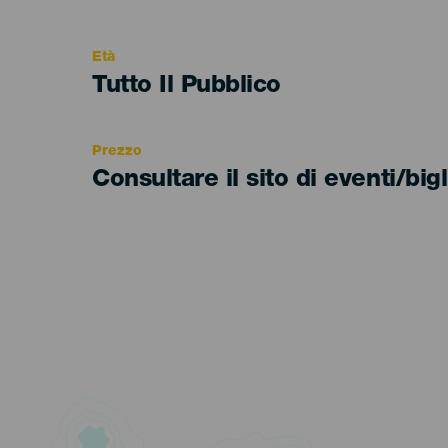
del
evento
Età
Edad
Tutto Il Pubblico
Recomendada
Prezzo
Consultare il sito di eventi/bigl